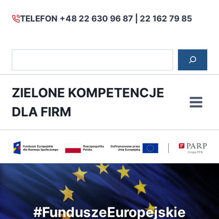
TELEFON +48 22 630 96 87 | 22 162 79 85
Szukaj
Przejdź
ZIELONE KOMPETENCJE
do
treści
DLA FIRM
#FunduszeEuropejskie